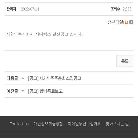
관리자
2022-07-11
조회수
2,953
첨부파일
(
1
)
제2기 주식회사 지니틱스 결산공고 입니다.
목록
다음글
[공고] 제3기 주주총회소집공고
이전글
[공고] 합병종료보고
Contact us
개인정보취급방침
이메일무단수집거부
찾아오시는 길