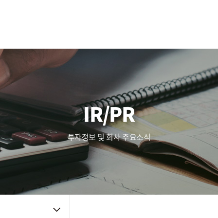
사업영역
주가정보
복리후생
Touch (IC/Module)
공시정보
인사제도
AF/OIS
Haptic/Power
IR자료
채용공고
Audio Amp
공지사항
채용FAQ
품질관리
주요뉴스
신뢰성
IR/PR
품질방침
사내소식
환경방침
인증자료
투자정보 및 회사 주요소식