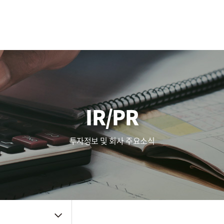
사업영역
주가정보
복리후생
Touch (IC/Module)
공시정보
인사제도
AF/OIS
Haptic/Power
IR자료
채용공고
Audio Amp
공지사항
채용FAQ
품질관리
주요뉴스
신뢰성
IR/PR
품질방침
사내소식
환경방침
인증자료
투자정보 및 회사 주요소식