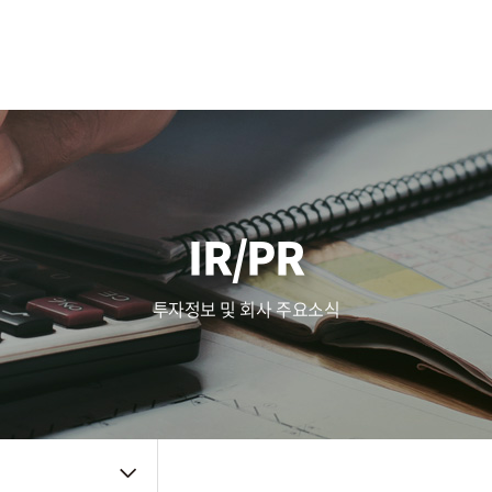
사업영역
주가정보
복리후생
Touch (IC/Module)
공시정보
인사제도
AF/OIS
Haptic/Power
IR자료
채용공고
Audio Amp
공지사항
채용FAQ
품질관리
주요뉴스
신뢰성
IR/PR
품질방침
사내소식
환경방침
인증자료
투자정보 및 회사 주요소식