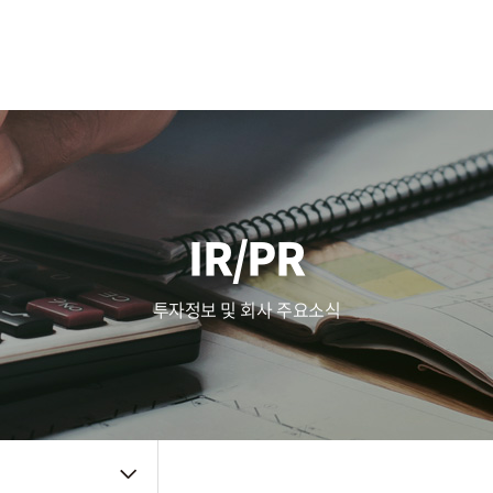
사업영역
주가정보
복리후생
Touch (IC/Module)
공시정보
인사제도
AF/OIS
Haptic/Power
IR자료
채용공고
Audio Amp
공지사항
채용FAQ
품질관리
주요뉴스
신뢰성
IR/PR
품질방침
사내소식
환경방침
인증자료
투자정보 및 회사 주요소식