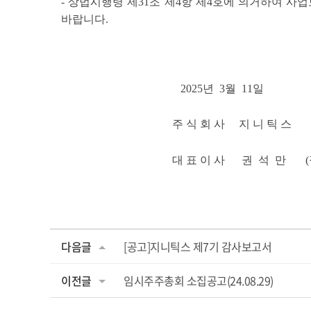
- 상법시행령 제31조 제4항 제4호에 의거하여 사업보고
바랍니다.
2025년 3월 11일
주 식 회 사 지 니 틱 스
대 표 이 사 권 석 만 (직
다음글
[공고]지니틱스 제7기 감사보고서
이전글
임시주주총회 소집공고(24.08.29)