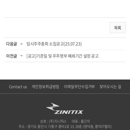
목록
다음글
임시주주총회 소집공고(25.07.23)
이전글
[공고]기준일 및 주주명부 폐쇄기간 설정 공고
Contact us
개인정보취급방침
이메일무단수집거부
찾아오시는 길
상호 : (주)지니틱스
대표 : 홍근의
주소 : 경기도 용인시 기흥구 흥덕1로 13, 19층 (영덕동, 흥덕IT밸리)