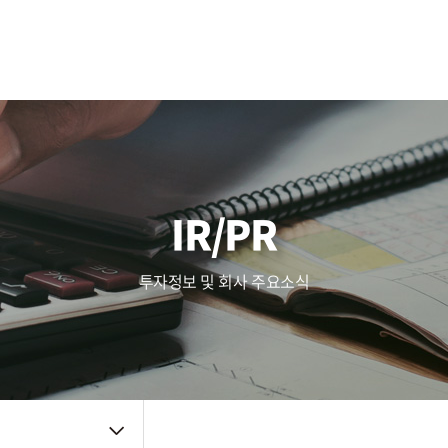
사업영역
주가정보
복리후생
Touch (IC/Module)
공시정보
인사제도
AF/OIS
Haptic/Power
IR자료
채용공고
Audio Amp
공지사항
채용FAQ
품질관리
주요뉴스
신뢰성
IR/PR
품질방침
사내소식
환경방침
인증자료
투자정보 및 회사 주요소식