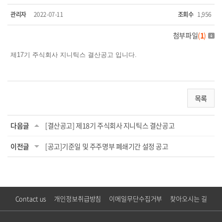
관리자
2022-07-11
조회수
1,956
첨부파일
(
1
)
제17기 주식회사 지니틱스 결산공고 입니다.
목록
다음글
[결산공고] 제18기 주식회사 지니틱스 결산공고
이전글
[공고]기준일 및 주주명부 폐쇄기간 설정 공고
Contact us
개인정보취급방침
이메일무단수집거부
찾아오시는 길