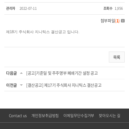
관리자
2022-07-11
조회수
1,956
첨부파일
(
1
)
제18기 주식회사 지니틱스 결산공고 입니다.
목록
다음글
[공고]기준일 및 주주명부 폐쇄기간 설정 공고
이전글
[결산공고] 제17기 주식회사 지니틱스 결산공고
Contact us
개인정보취급방침
이메일무단수집거부
찾아오시는 길