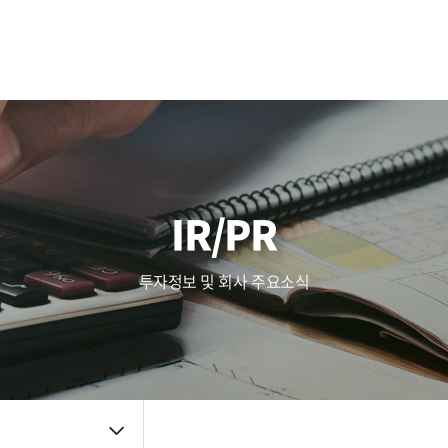
사업영역
주가정보
복리후생
Touch (IC/Module)
공시정보
인사제도
AF/OIS
Haptic/Power
IR자료
채용공고
Audio Amp
공지사항
채용FAQ
품질관리
주요뉴스
신뢰성
IR/PR
품질방침
사내소식
환경방침
인증자료
투자정보 및 회사 주요소식