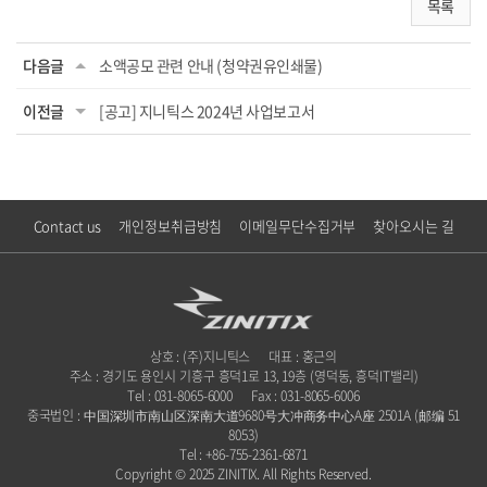
목록
다음글
소액공모 관련 안내 (청약권유인쇄물)
이전글
[공고] 지니틱스 2024년 사업보고서
Contact us
개인정보취급방침
이메일무단수집거부
찾아오시는 길
상호 : (주)지니틱스
대표 : 홍근의
주소 : 경기도 용인시 기흥구 흥덕1로 13, 19층 (영덕동, 흥덕IT밸리)
Tel : 031-8065-6000
Fax : 031-8065-6006
중국법인 : 中国深圳市南山区深南大道9680号大冲商务中心A座 2501A (邮编 51
8053)
Tel : +86-755-2361-6871
Copyright © 2025 ZINITIX. All Rights Reserved.