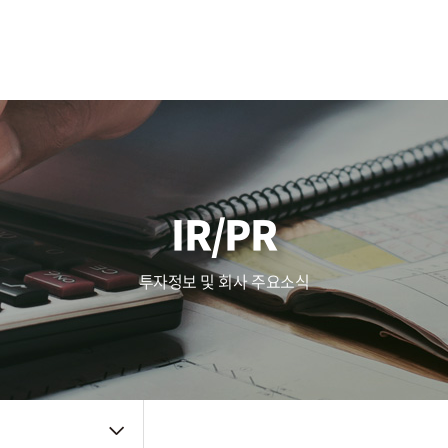
사업영역
주가정보
복리후생
Touch (IC/Module)
공시정보
인사제도
AF/OIS
Haptic/Power
IR자료
채용공고
Audio Amp
공지사항
채용FAQ
품질관리
주요뉴스
신뢰성
IR/PR
품질방침
사내소식
환경방침
인증자료
투자정보 및 회사 주요소식