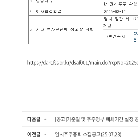
https://dart.fss.or.kr/dsaf001/main.do?rcpNo=202
다음글
[공고]기준일 및 주주명부 폐쇄기간 설정 
이전글
임시주주총회 소집공고(25.07.23)