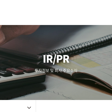
사업영역
주가정보
복리후생
Touch (IC/Module)
공시정보
인사제도
AF/OIS
Haptic/Power
IR자료
채용공고
Audio Amp
공지사항
채용FAQ
품질관리
주요뉴스
신뢰성
IR/PR
품질방침
사내소식
환경방침
인증자료
투자정보 및 회사 주요소식