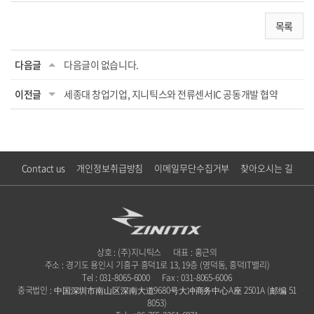
목록
다음글
다음글이 없습니다.
이전글
세종대 창업기업, 지니틱스와 전류센서IC 공동개발 협약
Contact us
개인정보취급방침
이메일무단수집거부
찾아오시는 길
상호 : (주)지니틱스
대표 : 홍근의
주소 : 경기도 용인시 기흥구 흥덕1로 13, 19층 (영덕동, 흥덕IT밸리)
Tel : 031-8065-6000
Fax : 031-8065-6006
중국법인 : 中国深圳市南山区深南大道9680号大冲商务中心A座 2501A (邮编 51
8053)