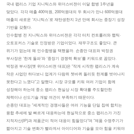
국내 팹리스 기업 지니틱스와 위더스비젼이 이달 합병 1주년을
맞았다. 각각 매출 400억원, 200억원대의 두 회사가 만나 600억원대
매출의 새로운 ‘지니틱스’로 재탄생한지 1년 만에 회사는 중장기 성장
기반을 갖췄다.
인수합병 전 지니틱스와 위더스비젼은 각각 터치 컨트롤러와 햅틱·
오토포커스 기술로 인정받은 기업이었다. 재무구조도 좋았다. 큰
위기가 없는데 왜 인수합병을 택했을까. 손종만 대표와 박정권
부사장은 ‘한계 돌파’와 ‘중장기 경쟁력 확보’를 키워드로 꼽았다.
박정권 부사장(옛 위더스비젼 대표)은 “작게 시작한 팹리스가 계속
작은 사업만 하다보니 업계가 다람쥐 쳇바퀴 돌리듯 한계를 벗어나지
못한다고 느꼈다”고 말했다. 시장 규모를 키워 여러 기업이 함께
성장해야 하는데 중소 팹리스 현실상 시장 확대를 주도할만한
체력이나 선도기술 개발 여건이 부족하기 때문이다.
손종만 대표는 “세계적인 경쟁사들은 여러 기능을 단일 칩에 합치는
융합 추세에 발 빠르게 대응하는데 현실적으로 중소 팹리스가 가진
지적자산(IP)과 제품군이 적어 대응이 힘들었다”며 “제품 수명주기가
짧아지고 기술 변화가 빨라져서 아이디어와 기술을 모아 힘을 키워야