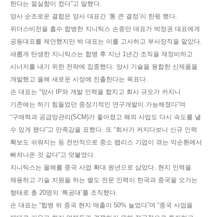
한다는 절실함이 컸다”고 말했다.
양사 순조로운 결합은 양사 대표간 ‘통 큰 결정’이 한몫 했다.
위더스비전을 흡수 합병한 지니틱스 손종만 대표가 박정권 대표에게
공동대표를 제안했지만 박 대표는 이를 고사하고 부사장직을 맡았다.
새롭게 탄생한 지니틱스는 합병 후 지난 1년간 조직을 재정비하고
시너지를 내기 위한 전략에 집중했다. 양사 기술을 융합한 신제품을
개발했고 올해 새로운 시장에 진출한다는 목표다.
손 대표는 “양사 IP와 개발 인력을 합치고 회사 규모가 커지니
기존에는 하기 힘들었던 중장기적인 연구개발이 가능해졌다”며
“구매력과 공급망관리(SCM)가 좋아졌고 해외 사업도 다시 속도를 낼
수 있게 됐다”고 만족감을 표했다. 또 “회사가 커지다보니 신규 인력
확보도 쉬워지는 등 전반적으로 중소 팹리스 기업이 겪는 악순환에서
빠져나온 것 같다”고 덧붙였다.
지니틱스는 올해를 중국 사업 확대 원년으로 삼았다. 현지 인력을
채용하고 기술 지원을 하는 별도 전문 인력이 한국과 중국을 오가는
형태로 총 20명의 ‘특공대’를 조직했다.
손 대표는 “합병 뒤 중국 현지 매출이 50% 늘었다”며 “중국 사업을