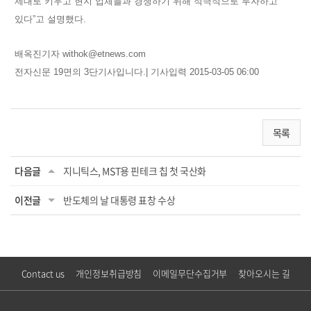
제대로 키우고 현지 업체들과 경쟁하기 위해 적극적으로 투자하고
있다”고 설명했다.
배옥진기자 withok@etnews.com
전자신문 19면의 3단기사입니다.| 기사입력 2015-03-05 06:00
목록
다음글
지니틱스, MST용 핀테크 칩 첫 국산화
이전글
반도체의 날 대통령 표창 수상
Contact us
개인정보취급방침
이메일무단수집거부
찾아오시는 길