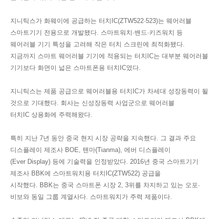
지니틱스가 화웨이에 공급하는 터치
IC
(
ZTW
522·523)는 웨어러블
스마트기기 전용으로 개발됐다. 스마트워치·밴드·키즈워치 등
웨어러블 기기 특성을 고려해 작은 터치 스크린에 최적화됐다.
지금까지 스마트 웨어러블 기기에 적용되는 터치
IC
는 대부분 웨어러블
기기보다 화면이 넓은 스마트폰용 터치
IC
였다.
지니틱스는 제품 공급으로 웨어러블용 터치
IC
가 차세대 성장동력이 될
것으로 기대했다. 회사는 신성장동력 사업군으로 웨어러블
터치
IC
상용화에 주력해왔다.
특히 지난 7년 동안 중국 현지 시장 공략을 지속했다. 그 결과 주요
디스플레이 제조사
BOE
, 톈마(
Tianma
), 에버 디스플레이
(
Ever
Display
) 등에 기술력을 인정받았다. 2016년 중국 스마트기기
제조사
BBK
에 스마트워치용 터치
IC
(
ZTW
522) 공급을
시작했다.
BBK
는 중국 스마트폰 시장 2, 3위를 차지하고 있는 오포·
비보와 동일 그룹 계열사다. 스마트워치가 주력 제품이다.