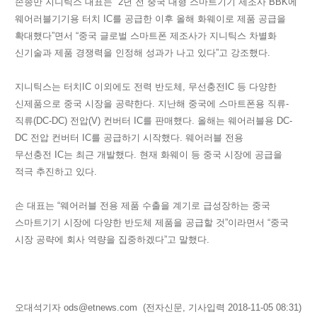
손종만 지니틱스 대표는 “2년 전 중국 대형 스마트기기 제조사
BBK
에
웨어러블기기용 터치
IC
를 공급한 이후 올해 화웨이로 제품 공급을
확대했다”면서 “중국 글로벌 스마트폰 제조사가 지니틱스 차별화
신기술과 제품 경쟁력을 인정해 성과가 나고 있다”고 강조했다.
지니틱스는 터치
IC
이외에도 전력 반도체, 무선충전
IC
등 다양한
신제품으로 중국 시장을 공략한다. 지난해 중국에 스마트폰용 직류-
직류(
DC
-
DC
) 전압(V) 컨버터
IC
를 판매했다. 올해는 웨어러블용
DC
-
DC
전압 컨버터
IC
를 공급하기 시작했다. 웨어러블 전용
무선충전
IC
는 최근 개발했다. 현재 화웨이 등 중국 시장에 공급을
적극 추진하고 있다.
손 대표는 “웨어러블 전용 제품 수출을 계기로 급성장하는 중국
스마트기기 시장에 다양한 반도체 제품을 공급할 것”이라면서 “중국
시장 공략에 회사 역량을 집중하겠다”고 말했다.
오대석기자
ods
@
etnews
.
com
(전자신문, 기사입력
2018-11-05 08:31)