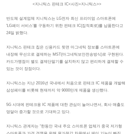
<지니틱스 핀테크 IC<사진=지니틱스>>
반도체 설계업체 지니틱스는 LG전자 최신 프리미엄 스마트폰에
'LG페이 서비스'를 구동하기 위한
핀테크
IC(집적회로)를 납품한다고
24일 밝혔다.
지니틱스 핀테크 칩은 신용카드 뒷면 마그네틱 정보를 스마트폰에
내장해 무선으로 결제하는
MST
(마그네틱보안전송방식)로 구현된다.
카드가맹점이 별도 결제단말기를 설치하지 않고 편리하게 결제할 수
있는 것이 장점이다.
지니틱스는 지난 2016년 국내에서 처음으로 핀테크 IC 제품을 개발해
삼성페이를 비롯해 현재까지 약 9000만개 제품을 생산했다.
5G 시대에 핀테크용 IC 제품에 대한 관심이 늘어나면서, 회사 매출도
덩달아 증가할 것으로 기대하고 있다.
지니틱스 관계자는 “한동안 국내 주요 스마트폰 업체가 중국 저가형
스마트폰과 가격 경쟁을 위해 원가절감 차원에서 페이 기능이 빠진