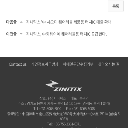
목록
다음글
지니틱스 '中 샤오미 웨어러블 제품용 터치IC 매출 확대'
이전글
지니틱스, 中화웨이에 웨어러블용 터치IC 공급한다.
Contact us
개인정보취급방침
이메일무단수집거부
찾아오시는 길
상호 : (주)지니틱스
대표 : 홍근의
주소 : 경기도 용인시 기흥구 흥덕1로 13, 19층 (영덕동, 흥덕IT밸리)
Tel : 031-8065-6000
Fax : 031-8065-6006
중국법인 : 中国深圳市南山区深南大道9680号大冲商务中心A座 2501A (邮编 51
8053)
Tel : +86-755-2361-6871