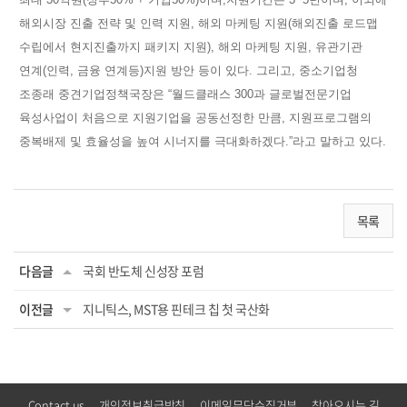
해외시장 진출 전략 및 인력 지원, 해외 마케팅 지원(해외진출 로드맵
수립에서 현지진출까지 패키지 지원), 해외 마케팅 지원, 유관기관
연계(인력, 금융 연계등)지원 방안 등이 있다. 그리고, 중소기업청
조종래 중견기업정책국장은 “월드클래스 300과 글로벌전문기업
육성사업이 처음으로 지원기업을 공동선정한 만큼, 지원프로그램의
중복배제 및 효율성을 높여 시너지를 극대화하겠다.”라고 말하고 있다.
목록
다음글
국회 반도체 신성장 포럼
이전글
지니틱스, MST용 핀테크 칩 첫 국산화
Contact us
개인정보취급방침
이메일무단수집거부
찾아오시는 길