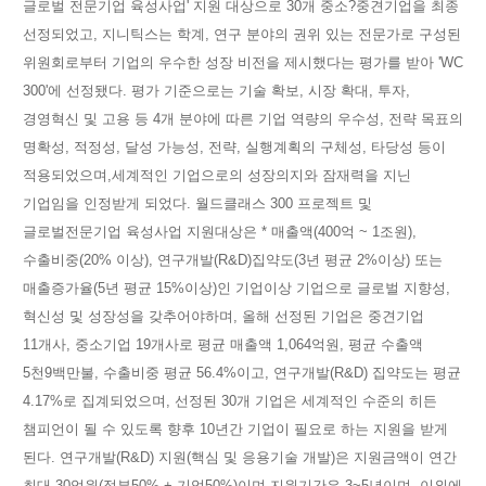
글로벌 전문기업 육성사업' 지원 대상으로 30개 중소?중견기업을 최종
선정되었고, 지니틱스는 학계, 연구 분야의 권위 있는 전문가로 구성된
위원회로부터 기업의 우수한 성장 비전을 제시했다는 평가를 받아 'WC
300'에 선정됐다. 평가 기준으로는 기술 확보, 시장 확대, 투자,
경영혁신 및 고용 등 4개 분야에 따른 기업 역량의 우수성, 전략 목표의
명확성, 적정성, 달성 가능성, 전략, 실행계획의 구체성, 타당성 등이
적용되었으며,세계적인 기업으로의 성장의지와 잠재력을 지닌
기업임을 인정받게 되었다. 월드클래스 300 프로젝트 및
글로벌전문기업 육성사업 지원대상은 * 매출액(400억 ~ 1조원),
수출비중(20% 이상), 연구개발(R&D)집약도(3년 평균 2%이상) 또는
매출증가율(5년 평균 15%이상)인 기업이상 기업으로 글로벌 지향성,
혁신성 및 성장성을 갖추어야하며, 올해 선정된 기업은 중견기업
11개사, 중소기업 19개사로 평균 매출액 1,064억원, 평균 수출액
5천9백만불, 수출비중 평균 56.4%이고, 연구개발(R&D) 집약도는 평균
4.17%로 집계되었으며, 선정된 30개 기업은 세계적인 수준의 히든
챔피언이 될 수 있도록 향후 10년간 기업이 필요로 하는 지원을 받게
된다. 연구개발(R&D) 지원(핵심 및 응용기술 개발)은 지원금액이 연간
최대 30억원(정부50% + 기업50%)이며,지원기간은 3~5년이며, 이외에