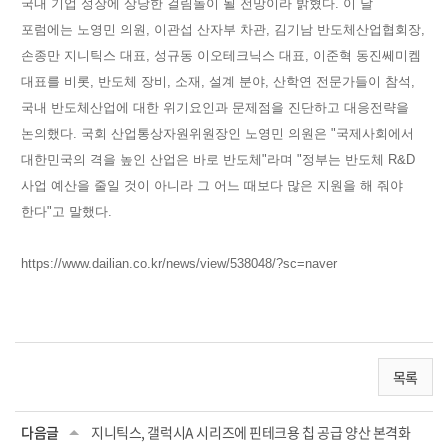
국내 기업 성장에 상당한 걸림돌이 될 전망이라 밝혔다. 이 날
포럼에는 노영민 의원, 이관섭 산자부 차관, 김기남 반도체산업협회장,
손종만 지니틱스 대표, 성규동 이오테크닉스 대표, 이준혁 동진쎄미켐
대표를 비롯, 반도체 장비, 소재, 설계 분야, 산학연 전문가들이 참석,
국내 반도체산업에 대한 위기요인과 문제점을 진단하고 대응전략을
논의했다. 국회 산업통상자원위원장인 노영민 의원은 "국제사회에서
대한민국의 격을 높인 산업은 바로 반도체"라며 "정부는 반도체 R&D
사업 예산을 줄일 것이 아니라 그 어느 때보다 많은 지원을 해 줘야
한다"고 말했다.
https://www.dailian.co.kr/news/view/538048/?sc=naver
목록
다음글
지니틱스, 갤럭시A 시리즈에 핀테크용 칩 공급 양산 본격화