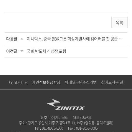
목록
다음글
지니틱스, 중국 BBK그룹 핵심계열사에 웨어러블 칩 공급 개시
이전글
국회 반도체 신성장 포럼
Contact us
개인정보취급방침
이메일무단수집거부
찾아오시는 길
상호 : (주)지니틱스
대표 : 홍근의
주소 : 경기도 용인시 기흥구 흥덕1로 13, 19층 (영덕동, 흥덕IT밸리)
Tel : 031-8065-6000
Fax : 031-8065-6006