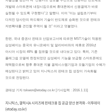
차별성을 갖는다”며 “신용카드 정보를 무선으로 전송하는 반도체로
개발돼 스마트폰에 내장시킴으로써 휴대폰에서 신용결제가 바로
실현될 수 있도록 구현했다”고 말했다. 이어 “이는 설립초기부터
다져진 당사만의 하드웨어 기술이 반도체로 승화된 것으로 핀테크
저변확대를 견인할 주역이 될 것” 이라고 덧붙였다.
한편, 국내 증권사 핀테크 산업보고서에 따르면 MST기술이 적용된
삼성페이는 중국의 유니온페이 및 알리바바와의 제휴로 2016년
아시아 시장의 49% 를 점유할 것으로 내다보고 있다. 특히, 기존
플레그쉽 모델에 한정되었던 삼성페이 기능을 보급형 스마트폰에도
채택함으로써 향후 휴대폰 지불 결제시스템기업과 모듈기업의 수혜가
예상된다고 밝히고 있어 지니틱스의 핀테크 칩 성장이 가속화될
것으로 전망된다.
권태성 기자 tskwon@etoday.co.kr [기사입력 : 2016.1.11]
지니틱스, 갤럭시A 시리즈에 핀테크용 칩 공급 양산 본격화 - 이투데이
(etoday.co.kr)