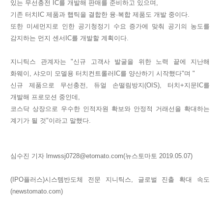
있는 무선충전 IC를 개발해 판매를 준비하고 있으며,
기존 터치IC 제품과 햅틱을 결합한 융·복합 제품도 개발 중이다.
또한 미세먼지로 인한 공기청정기 수요 증가에 맞춰 공기의 농도를
감지하는 먼지 센서IC를 개발할 계획이다.
지니틱스 관계자는 "신규 고객사 발굴을 위한 노력 끝에 지난해
화웨이, 샤오미 모델용 터치컨트롤러IC를 양산하기 시작했다"며 "
신규 제품으로 무선충전, 듀얼 손떨림방지(OIS), 터치+지문IC를
개발해 프로모션 중인데,
코스닥 상장으로 우수한 인적자원 확보와 안정적 거래선을 확대하는
계기가 될 것"이라고 말했다.
심수진 기자
lmwssj0728@etomato.com
(뉴스토마토 2019.05.07)
(IPO플러스)시스템반도체 전문 지니틱스, 글로벌 진출 확대 속도
(newstomato.com)