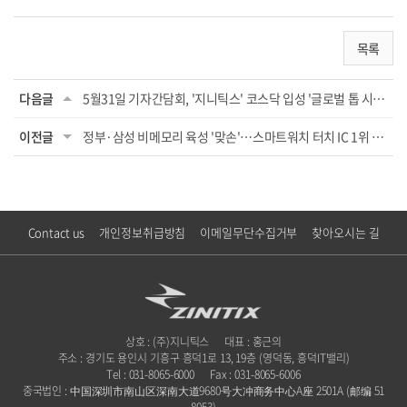
목록
다음글
5월31일 기자간담회, '지니틱스' 코스닥 입성 '글로벌 톱 시스템반도체 기업 도약'
이전글
정부·삼성 비메모리 육성 '맞손'…스마트워치 터치 IC 1위 지니틱스 주목
Contact us
개인정보취급방침
이메일무단수집거부
찾아오시는 길
상호 : (주)지니틱스
대표 : 홍근의
주소 : 경기도 용인시 기흥구 흥덕1로 13, 19층 (영덕동, 흥덕IT밸리)
Tel : 031-8065-6000
Fax : 031-8065-6006
중국법인 : 中国深圳市南山区深南大道9680号大冲商务中心A座 2501A (邮编 51