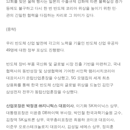
12회를 맞은 올해 행사는 일본의 수출규제 강화에 따른 불확실성 증가
등에도 불구하고 다시 한 번 반도체 코리아 위상을 높이기 위한 민·
관의 긴밀한 협력을 다짐하는 자리로 그 의미가 깊다.
(중략)
우리 반도체 산업 발전에 각고의 노력을 기울인 반도체 산업 유공자
49명에 대한 정부 포상도 진행됐다.
반도체 장비·부품 국산화 및 글로벌 시장 진출 기반을 마련하고, 국내
협력사의 동반성장 및 상생협력에 기여한 서인학 램리서치코리아
대표이사가 은탑산업훈장을 수상했고, 5G 모뎀칩의 세계 최초
상용화를 통해 한국 반도체 산업의 글로벌 위상을 드높인 김민구
삼성전자 전무가 동탑산업훈장을 수상했다.
산업포장은 박정권 ㈜지니틱스 대표이사
, 이기화
SK
하이닉스 상무,
대통령표창은 이윤종
DB
하이텍 부사장, 박인철 한국과학기술원 교수,
김창역
SK
실트론 상무, 국무총리표창은 최용하 코미코 대표이사,
이준우 오로스테크놀로지 대표이사, 김성일 세메스 상무, 정의훈