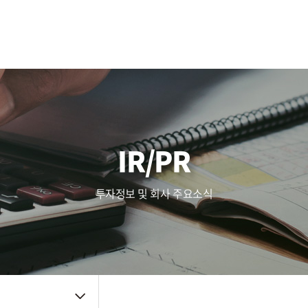
사업영역
주가정보
복리후생
Touch (IC/Module)
공시정보
인사제도
AF/OIS
Haptic/Power
IR자료
채용공고
Audio Amp
공지사항
채용FAQ
품질관리
주요뉴스
신뢰성
IR/PR
품질방침
사내소식
환경방침
인증자료
투자정보 및 회사 주요소식