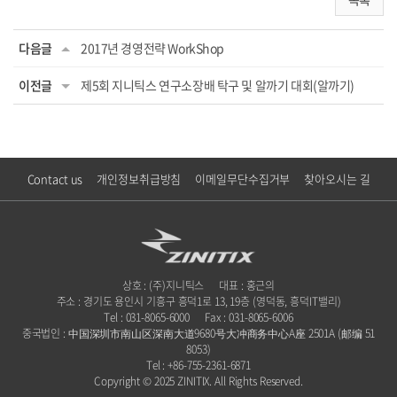
다음글
2017년 경영전략 WorkShop
이전글
제5회 지니틱스 연구소장배 탁구 및 알까기 대회(알까기)
Contact us
개인정보취급방침
이메일무단수집거부
찾아오시는 길
상호 : (주)지니틱스
대표 : 홍근의
주소 : 경기도 용인시 기흥구 흥덕1로 13, 19층 (영덕동, 흥덕IT밸리)
Tel : 031-8065-6000
Fax : 031-8065-6006
중국법인 : 中国深圳市南山区深南大道9680号大冲商务中心A座 2501A (邮编 51
8053)
Tel : +86-755-2361-6871
Copyright © 2025 ZINITIX. All Rights Reserved.