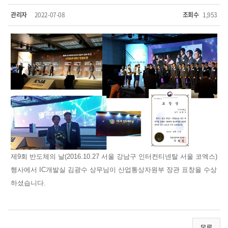
관리자
2022-07-08
조회수
1,953
제9회 반도체의 날(2016.10.27 서울 강남구 인터컨티넨탈 서울 코엑스)
행사에서 IC개발실 김광수 상무님이 산업통상자원부 장관 표창을 수상
하셨습니다.
목록