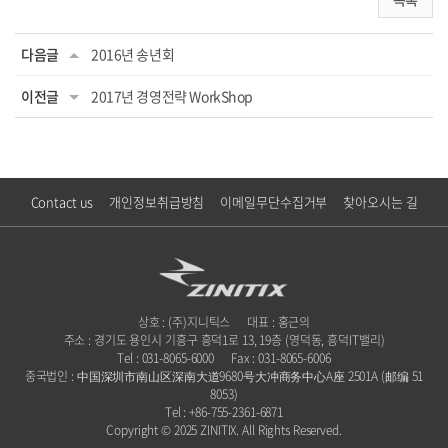
다음글
2016년 송년회
이전글
2017년 경영전략 WorkShop
Contact us
개인정보취급방침
이메일무단수집거부
찾아오시는 길
상호 : (주)지니틱스
대표 : 홍근의
주소 : 경기도 용인시 기흥구 흥덕1로 13, 19층 (영덕동, 흥덕IT밸리)
Tel : 031-8065-6000
Fax : 031-8065-6006
중국법인 : 中国深圳市南山区深南大道9680号大冲商务中心A座 2501A (邮编 51
8053)
Tel : +86-755-2361-6871
Copyright © 2025 ZINITIX. All Rights Reserved.