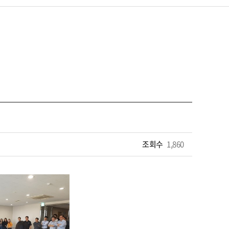
조회수
1,860