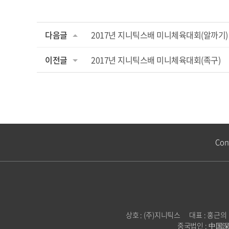
다음글
2017년 지니틱스배 미니체육대회(알까기)
이전글
2017년 지니틱스배 미니체육대회(족구)
Con
상호 : (주)지니틱스
대표 : 홍근의
중국법인 : 中国深