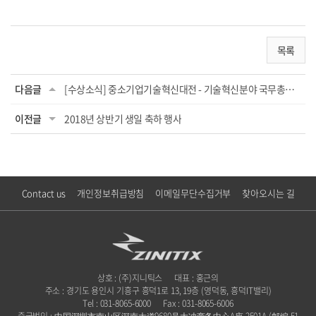
목록
다음글
[수상소식] 중소기업기술혁신대전 - 기술혁신분야 국무총리상/중소벤처기업부 장관상
이전글
2018년 상반기 생일 축하 행사
Contact us
개인정보취급방침
이메일무단수집거부
찾아오시는 길
상호 : (주)지니틱스
대표 : 홍근의
주소 : 경기도 용인시 기흥구 흥덕1로 13, 19층 (영덕동, 흥덕IT밸리)
Tel : 031-8065-6000
Fax : 031-8065-6006