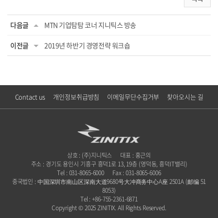
다음글
MTN 기업탐탐 코너 지니틱스 방송
이전글
2019년 하반기 경영전략 워크숍
Contact us
개인정보취급방침
이메일무단수집거부
찾아오시는 길
상호 : (주)지니틱스
대표 : 홍근의
주소 : 경기도 용인시 기흥구 흥덕1로 13, 19층 (영덕동, 흥덕IT밸리)
Tel : 031-8065-6000
Fax : 031-8065-6006
중국법인 : 中国深圳市南山区深南大道9680号大冲商务中心A座 2501A (邮编 51
8053)
Tel : +86-755-2361-6871
Copyright © 2025 ZINITIX. All Rights Reserved.