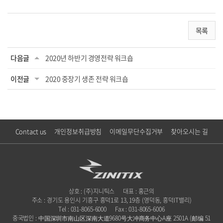
목록
다음글
2020년 하반기 경영전략 워크숍
이전글
2020 중장기 생존 전략 워크숍
Contact us
개인정보취급방침
이메일무단수집거부
찾아오시는 길
상호 : (주)지니틱스
대표 : 홍근의
주소 : 경기도 용인시 기흥구 흥덕1로 13, 19층 (영덕동, 흥덕IT밸리)
Tel : 031-8065-6000
Fax : 031-8065-6006
중국법인 : 中国深圳市南山区深南大道9680号大冲商务中心A座 2501A (邮编 51