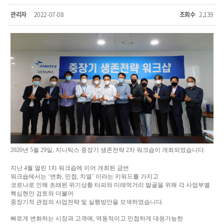
관리자
2022-07-08
조회수
2,139
2020
년
5
월
29
일
,
지니틱스 중장기 생존전략
2
차 워크숍이 개최되었습니다
.
지난
4
월 열린
1
차 워크숍에 이어 개최된 금번
워크숍에서는
‘
변화
,
민첩
,
치열
’
이라는 키워드를 가지고
코로나로 인해 초래된 위기상황 타파와 미래먹거리 발굴을 위해 각 사업부별
핵심현안 검토와 더불어
중장기적 관점의 사업전략 및 실행방안을
모색하였습니다
.
빠르게 변화하는 시장과 고객에
,
역동적이고 민첩하게 대응가능한