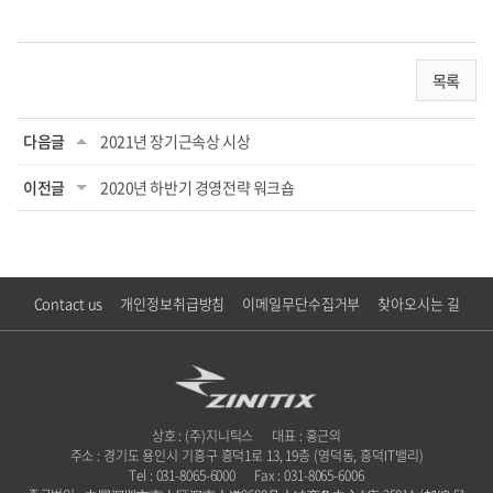
목록
다음글
2021년 장기근속상 시상
이전글
2020년 하반기 경영전략 워크숍
Contact us
개인정보취급방침
이메일무단수집거부
찾아오시는 길
상호 : (주)지니틱스
대표 : 홍근의
주소 : 경기도 용인시 기흥구 흥덕1로 13, 19층 (영덕동, 흥덕IT밸리)
Tel : 031-8065-6000
Fax : 031-8065-6006