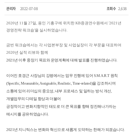
관리자
2022-07-08
조회수
2,638
2020
년
11
월
27
일
, 용인 기흥구에 위치한
KB증권연수원에서
'2021
년
경영전략 워크숍
'
을 실시하였습니다
.
금번 워크숍에서는
각 사업본부장 및 사업실장이 각 부문을 대표하여
2020년 실적 리뷰와 함께
2021
년 이후 중장기 목표와 운영계획에 대해
발표를 진행하였습니다.
이어진 호경근 사장님의 강평에서는 업무 진행에 있어 S.M.A.R.T 원칙
(Specific, Measurable, Assignable, Realistic, Time-related)을 강조하시며
소통에 있어 리더십의 중요성,
내부 프로세스 및 일하는 방식 개선,
개별업무의 디테일 향상과 더불어
긍정적이고 변화지향적인 태도로 더 큰 목표를 향해 정진해나가자는
메시지를 공유하였습니다.
2021년 지니틱스는 변화와 혁신으로 새롭게 도약하는 한해가 되겠습니다.