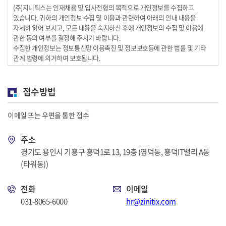
(주)지니틱스는 인재채용 및 입사전형의 목적으로 개인정보를 수집하고
있습니다. 귀하의 개인정보 수집 및 이용과 관련하여 아래의 안내 내용을
자세히 읽어 보시고, 모든 내용을 숙지하신 후에 개인정보의 수집 및 이용에
관한 동의 여부를 결정해 주시기 바랍니다.
수집한 개인정보는 정보통신망 이용촉진 및 정보보호등에 관한 법률 및 기타
관계 법령에 의거하여 보호됩니다.
1. 수집하는 개인정보 항목 및 목적
1) 수집항목 : 성명, 생년월일, 성별, 주소, 전화번호(선택), 휴대폰번호, 이메일
접수방법
주소, 가족관계(선택), 전화번호, 병역사항, 보훈사항, 장애사항, 학력사항,
경력사항(선택), 자격 및 면허증(선택), 어학사항(선택), 해외연수 및 해외경험
이메일 또는 우편을 통한 접수
(선택), 동아리 및 인턴내역(선택), 봉사활동내역(선택), 수상경력(선택)
2) 이용 목적 : 채용 관리
주소
2. 개인정보의 보유 및 이용기간
경기도 용인시 기흥구 흥덕1로 13, 19층 (영덕동, 흥덕IT밸리 A동
1) 보유기간 : 이용목적 달성시 까지
(타워동))
2) 보유이유 : 채용절차의 진행 및 관리, 지원자 경력 및 자격 검증 등
전화
이메일
3. 동의를 거부할 권리에 대한 안내
고객은 본 안내에 따른 개인정보 수집 및 이용에 관한 동의를 거부하실 권리가
031-8065-6000
hr@zinitix.com
있습니다. 다만, 귀하가 개인정보의 수집 및 이용에 관한 동의를 거부하시는
경우에는 귀하에 대한 입사지원의 진행이 불가능한 점을 유의하시기 바랍니다.