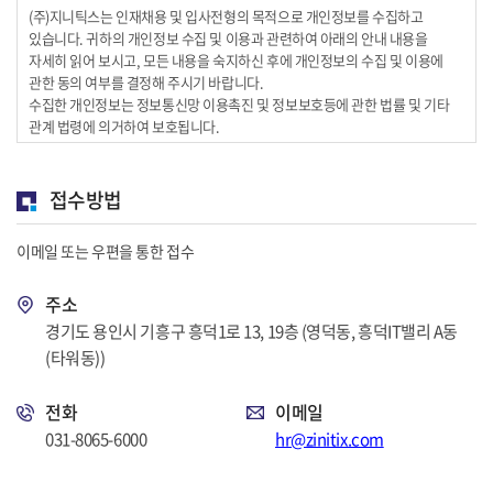
(주)지니틱스는 인재채용 및 입사전형의 목적으로 개인정보를 수집하고
있습니다. 귀하의 개인정보 수집 및 이용과 관련하여 아래의 안내 내용을
자세히 읽어 보시고, 모든 내용을 숙지하신 후에 개인정보의 수집 및 이용에
관한 동의 여부를 결정해 주시기 바랍니다.
수집한 개인정보는 정보통신망 이용촉진 및 정보보호등에 관한 법률 및 기타
관계 법령에 의거하여 보호됩니다.
1. 수집하는 개인정보 항목 및 목적
1) 수집항목 : 성명, 생년월일, 성별, 주소, 전화번호(선택), 휴대폰번호, 이메일
접수방법
주소, 가족관계(선택), 전화번호, 병역사항, 보훈사항, 장애사항, 학력사항,
경력사항(선택), 자격 및 면허증(선택), 어학사항(선택), 해외연수 및 해외경험
이메일 또는 우편을 통한 접수
(선택), 동아리 및 인턴내역(선택), 봉사활동내역(선택), 수상경력(선택)
2) 이용 목적 : 채용 관리
주소
2. 개인정보의 보유 및 이용기간
경기도 용인시 기흥구 흥덕1로 13, 19층 (영덕동, 흥덕IT밸리 A동
1) 보유기간 : 이용목적 달성시 까지
(타워동))
2) 보유이유 : 채용절차의 진행 및 관리, 지원자 경력 및 자격 검증 등
전화
이메일
3. 동의를 거부할 권리에 대한 안내
고객은 본 안내에 따른 개인정보 수집 및 이용에 관한 동의를 거부하실 권리가
031-8065-6000
hr@zinitix.com
있습니다. 다만, 귀하가 개인정보의 수집 및 이용에 관한 동의를 거부하시는
경우에는 귀하에 대한 입사지원의 진행이 불가능한 점을 유의하시기 바랍니다.