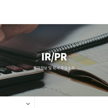
사업영역
주가정보
복리후생
Touch (IC/Module)
공시정보
인사제도
AF/OIS
Haptic/Power
IR자료
채용공고
Audio Amp
공지사항
채용FAQ
품질관리
주요뉴스
신뢰성
IR/PR
품질방침
사내소식
환경방침
인증자료
투자정보 및 회사 주요소식