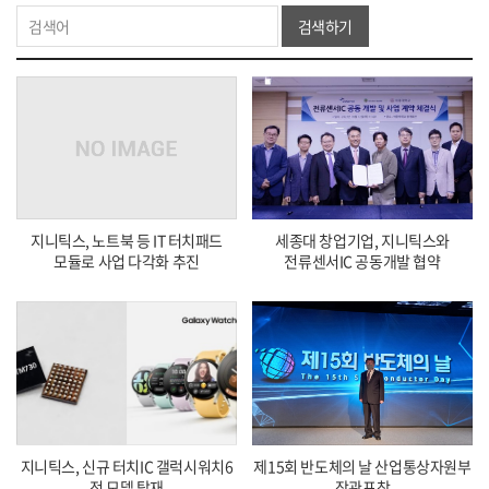
검색하기
지니틱스, 노트북 등 IT 터치패드
세종대 창업기업, 지니틱스와
모듈로 사업 다각화 추진
전류센서IC 공동개발 협약
지니틱스, 신규 터치IC 갤럭시워치6
제15회 반도체의 날 산업통상자원부
전 모델 탑재
장관표창