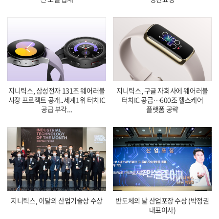
지니틱스, 삼성전자 131조 웨어러블
지니틱스, 구글 자회사에 웨어러블
시장 프로젝트 공개..세계1위 터치IC
터치IC 공급…600조 헬스케어
공급 부각...
플랫폼 공략
지니틱스, 이달의 산업기술상 수상
반도체의 날 산업포장 수상 (박정권
대표이사)