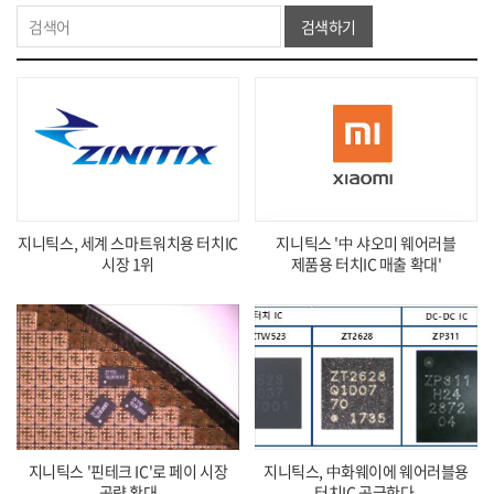
검색하기
지니틱스, 세계 스마트워치용 터치IC
지니틱스 '中 샤오미 웨어러블
시장 1위
제품용 터치IC 매출 확대'
지니틱스 '핀테크 IC'로 페이 시장
지니틱스, 中화웨이에 웨어러블용
공략 확대
터치IC 공급한다.