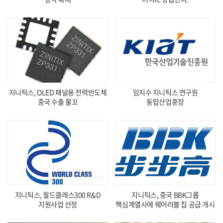
지니틱스, OLED 패널용 전력반도체
임지수 지니틱스 연구원
중국 수출 물꼬
동탑산업훈장
지니틱스, 월드클래스300 R&D
지니틱스, 중국 BBK그룹
지원사업 선정
핵심계열사에 웨어러블 칩 공급 개시