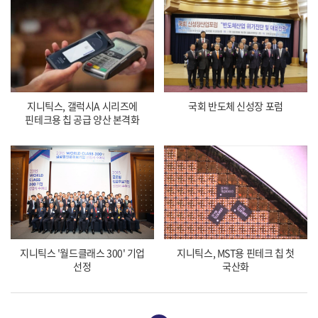
지니틱스, 갤럭시A 시리즈에
국회 반도체 신성장 포럼
핀테크용 칩 공급 양산 본격화
지니틱스 '월드클래스 300' 기업
지니틱스, MST용 핀테크 칩 첫
선정
국산화