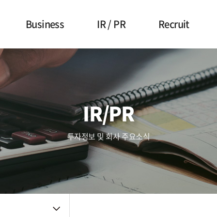
Business
IR / PR
Recruit
사업영역
주가정보
복리후생
Touch (IC/Module)
공시정보
인사제도
AF/OIS
Haptic/Power
IR자료
채용공고
IR/PR
Audio Amp
공지사항
채용FAQ
품질관리
투자정보 및 회사 주요소식
주요뉴스
신뢰성
품질방침
사내소식
환경방침
인증자료