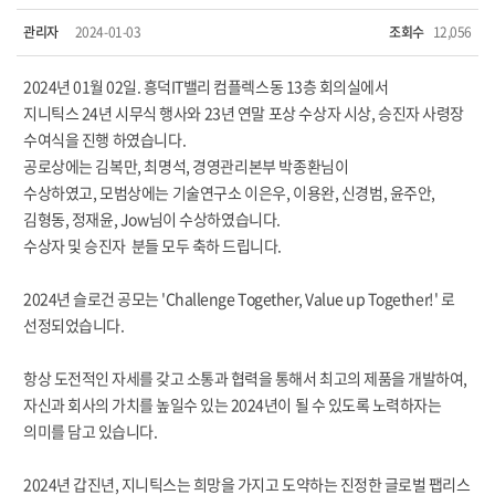
관리자
2024-01-03
조회수
12,056
2024년 01월 02일. 흥덕IT밸리 컴플렉스동 13층 회의실에서
지니틱스
24년 시무식 행사와 23년 연말 포상 수상자 시상, 승진자 사령장
수여식을 진행 하였습니다.
공로상에는 김복만, 최명석, 경영관리본부 박종환님이
수상하였고,
모범상에는 기술연구소 이은우, 이용완, 신경범, 윤주안,
김형동, 정재윤, Jow님이 수상하였습니다.
수상자 및 승진자 분들 모두 축하 드립니다.
2024년 슬로건 공모는 'Challenge Together, Value up Together!' 로
선정되었습니다.
항상 도전적인 자세를 갖고 소통과 협력을 통해서 최고의 제품을 개발하여,
자신과 회사의 가치를 높일수 있는 2024년이 될 수 있도록 노력하자는
의미를 담고 있습니다.
2024년 갑진년, 지니틱스는 희망을 가지고 도약하는 진정한 글로벌 팹리스