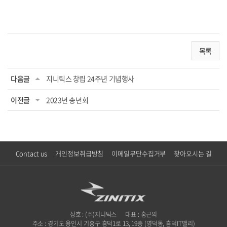
목록
다음글
지니틱스 창립 24주년 기념행사
이전글
2023년 송년회
Contact us
개인정보취급방침
이메일무단수집거부
찾아오시는 길
상호 : (주)지니틱스
대표 : 홍근의
주소 : 경기도 용인시 기흥구 흥덕1로 13, 19층 (영덕동, 흥덕IT밸리)