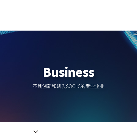
事业领域
IR
员工福利
Touch (IC/Module)
公告事项
人事制度
AF/OIS
Haptic/Power
前景
主要新闻
Audio Amp
企业内部消息
质量管理
值
可靠性
Business
质量方针
环境方针
认证资料
不断创新和研发SOC IC的专业企业