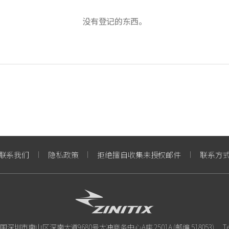
没有登记的东西。
联系我们
隐私政策
拒绝擅自收集未授权邮件
联系方
国深圳市南山区深南大道9680号大冲商务中心A座 2501A (邮编 518053)
Te