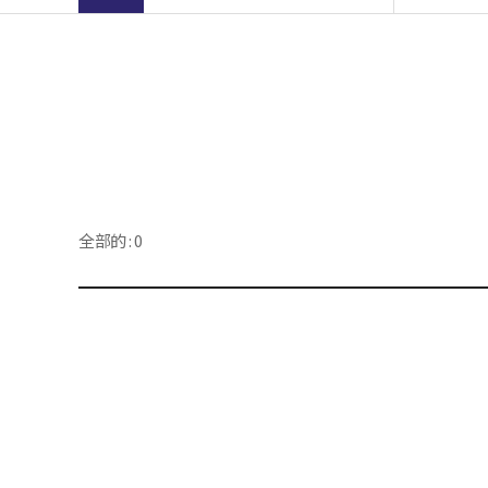
全部的 : 0