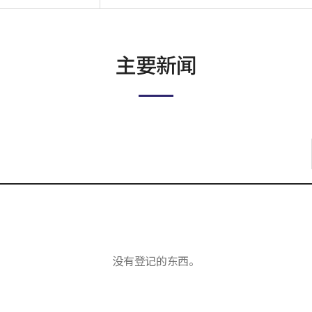
主要新闻
没有登记的东西。