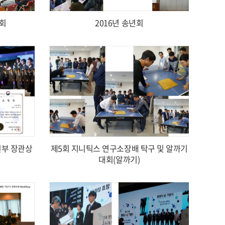
명회
2016년 송년회
원부 장관상
제5회 지니틱스 연구소장배 탁구 및 알까기
대회(알까기)