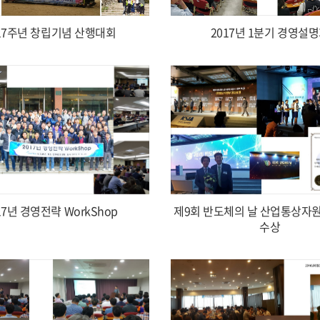
17주년 창립기념 산행대회
2017년 1분기 경영설
17년 경영전략 WorkShop
제9회 반도체의 날 산업통상자
수상