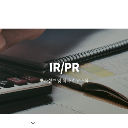
사업영역
주가정보
복리후생
Touch (IC/Module)
공시정보
인사제도
AF/OIS
Haptic/Power
IR자료
채용공고
Audio Amp
공지사항
채용FAQ
품질관리
주요뉴스
신뢰성
IR/PR
품질방침
사내소식
환경방침
인증자료
투자정보 및 회사 주요소식