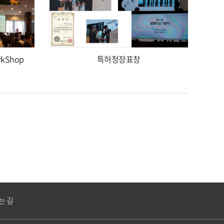
kShop
특허청장표창
는 길