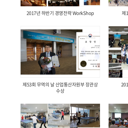
2017년 하반기 경영전략 WorkShop
제
제53회 무역의 날 산업통산자원부 장관상
20
수상