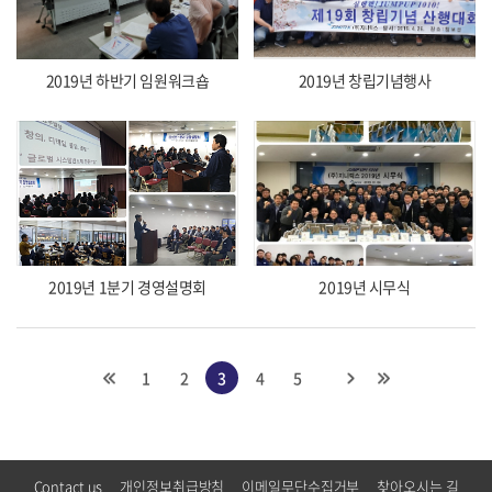
2019년 하반기 임원워크숍
2019년 창립기념행사
2019년 1분기 경영설명회
2019년 시무식
1
2
3
4
5
Contact us
개인정보취급방침
이메일무단수집거부
찾아오시는 길